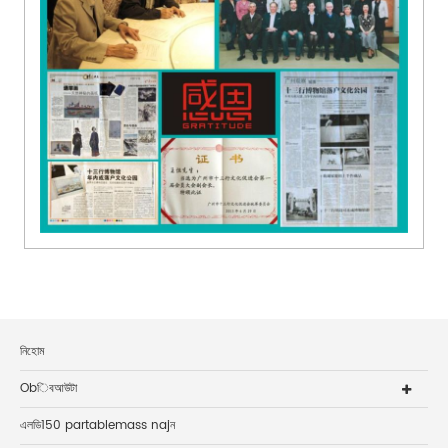
নিহোম
Obিবআউটা
এলডি150 partablemass najন