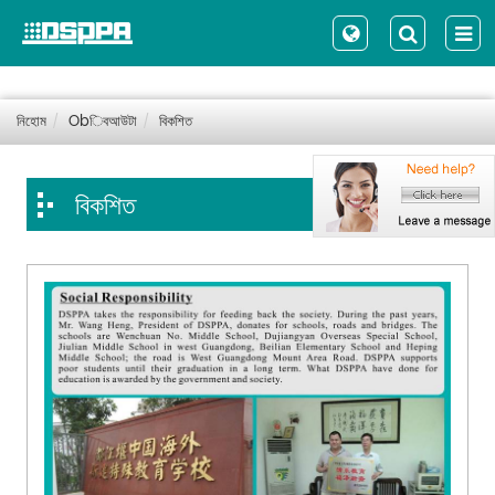
নিহোম
Obিবআউটা
বিকশিত
বিকশিত