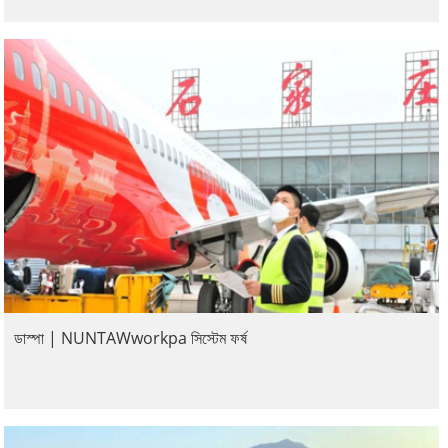
ডাস্পা | NUNTAWworkpa সিস্টেম ফর্ষ