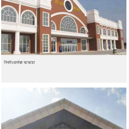
নিকটওয়ার্কপ্পা ঝঝেছো