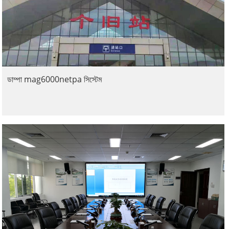
ডাম্পা mag6000netpa সিস্টেম