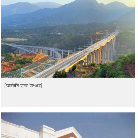
[আইউক্সি-হানরা ইমওয়ে]