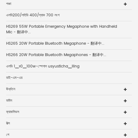
পঞ্চা
এলডি200/লাইডি 400/ল্যাক 700 লংশ
HS269 55W Portable Emergency Megaphone with Handheld
Mic - 翻译中...
HS265 20W Portable Bluetooth Megaphone - 翻译中...
HS266 20W Portable Bluetooth Megaphones - 翻译中...
এলডি 1▁র0▁100w-স্পেশাল usyusticha▁iling
ডাই-এম-এর
ঊর্ধ্বতন
ডাউন
ক্যাকসিভস
উত্স
পে