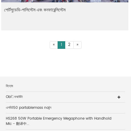
পোর্টসুডেডি-পাসিস্টেম এবং কনফারেন্সিস্টেম
«
1
2
»
নিহোম
Obিবআউটা
এলডি150 partablemass najন
HS268 50W Portable Emergency Megaphone with Handhold
Mic - 翻译中...