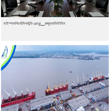
ডাইস্পাকপিচর্যাফিকউন্ডি-ang▁রুজুহুঅভিউইউন