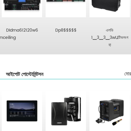
DIdma612120w6
Dp8$$$$$
এলডি
ceiling
1▁3▁3▁3wԱটিভলংগ
হা
মোর
আইপোট পোস্টোসিন্টসন