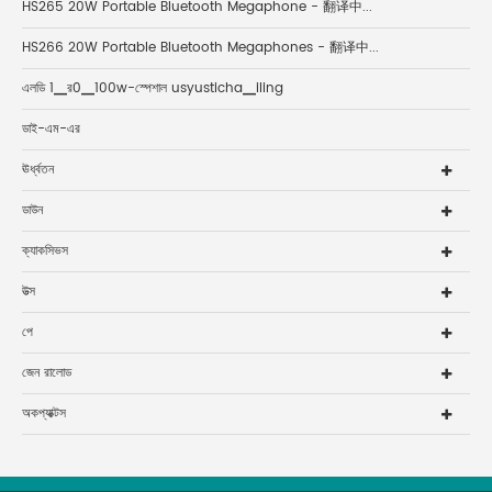
HS265 20W Portable Bluetooth Megaphone - 翻译中...
HS266 20W Portable Bluetooth Megaphones - 翻译中...
এলডি 1▁র0▁100w-স্পেশাল usyusticha▁iling
ডাই-এম-এর
ঊর্ধ্বতন
ডাউন
ক্যাকসিভস
উত্স
পে
জেন রালোড
অকপ্যাক্টস