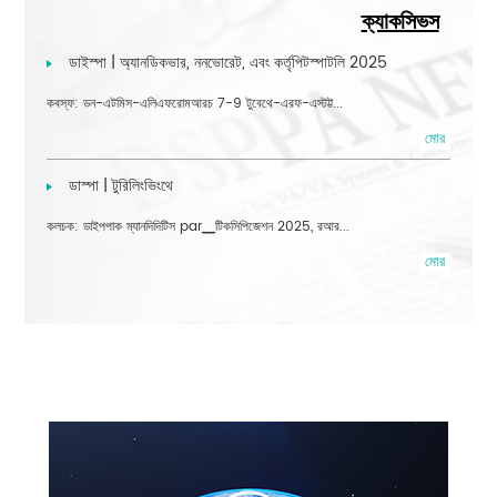
ক্যাকসিভস
ডাইস্পা | অ্যানডিকভার, ননভোরেট, এবং কর্তৃপিটস্পাটলি 2025
কবস্ফ: ডন-এটমিস-এলিএফরোমআরচ 7-9 টুবেথে-এরফ-এস্টট্ট...
মোর
ডাস্পা | টুরিলিংভিংথে
কলচক: ডাইপপাক ম্যানদিদিটিস par▁টিকসিপিজেশন 2025, রআর...
মোর