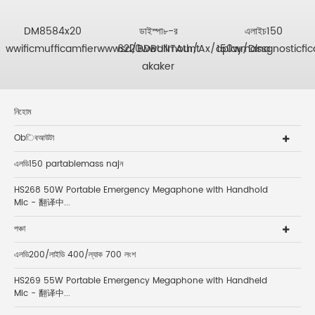
DM8584x20
ডাইস্পা৮-র
এলাইচ150
wwificmufficamfierwwwsd/BDBUNTAth/Ax/aplay/Dlna
6220wwallmount
150wmassgnosticfic
akaker
নিহোম
Obিবআউটা
এলডি150 partablemass najন
HS268 50W Portable Emergency Megaphone with Handhold
Mic - 翻译中...
পঞ্চা
এলডি200/লাইডি 400/ল্যাক 700 লংশ
HS269 55W Portable Emergency Megaphone with Handheld
Mic - 翻译中...