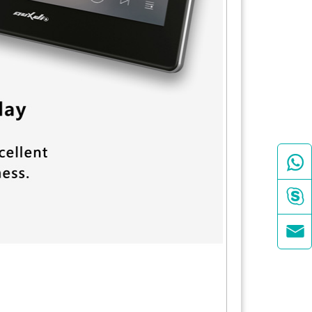


