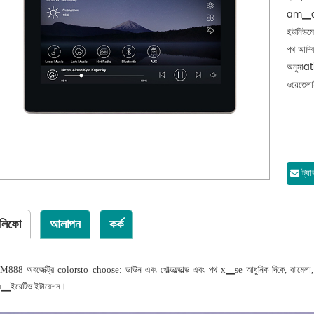
am▁am▁
ইউনিউমেজে
পথ আদিবা
অনুমাat
ওয়েতেলা
ট্যা
লিফো
আলাপন
কর্ক
M888 অবজেক্ট্রি colorsto choose: ডাউন এবং খোল্ডল্ডোল্ড এবং পথ x▁se আধুনিক দিকে, ঝামেলা, ইংজেন্
u▁ইয়েটিভ ইটারেশন।