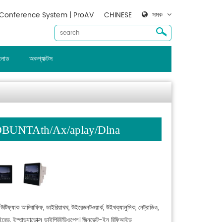
সমক
Conference System | ProAV
CHINESE
ালোড
অকপ্যাক্টস
BUNTAth/Ax/aplay/Dlna
টিফ্যাক আদিবাফিফ, ডাইরিয়াথথ, উইরেডনটওয়ার্ক, উইথক্যালুসিক, নেট্রাডিও,
ইরেড, ইম্পান্ড্যান্ডোক্স ডাইপিউটডিওপ্লে। জিনডেক্ট-ইন রিফিআইড