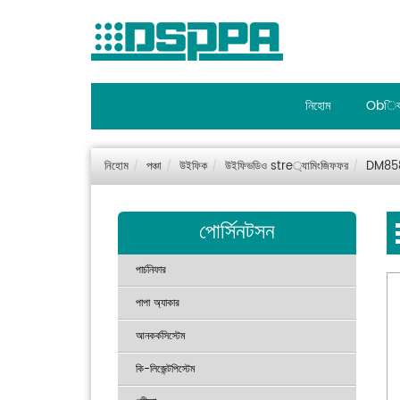
নিহোম
Obিব
নিহোম
পঞ্চা
উইফিক
উইফিভডিও stre্যামিংজিফফর
DM858
পোর্সিনটসন
পার্চনিফার
পাপা অ্যাকার
আনকর্কসিস্টেম
কি-লিজেন্টপিস্টেম