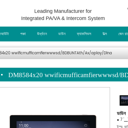
Leading Manufacturer for
Integrated PA/VA & Intercom System
আউটা
পঞ্চা
ঊর্ধ্বতন
ডাউন
ক্যাকসিভস
উত্স
জেন র
4x20 wwificmufficamfierwwwsd/BDBUNTAth/Ax/aplay/Dlna
DM8584x20 wwificmufficamfierwwwsd/BD
ডাউন
● 7 '▁'উ
ইস্ড, ডা