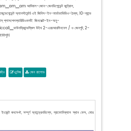
am▁am আদিবাল-জোন-জেনডিপেন্ডেন্ট কন্ট্রোল,
ন্ডেপেন্ডেন্ট অ্যানস্টমেন্ট। এই জিনিস-ইন-মার্ডাডাভিডিও-চৈক্য, 10-ব্যান্ড
স্ প্লাসপেলস্যারিডিওফর্মট: জিনডেক্ট-ইন-অনু-
iccali▁ডাউনদ্রিয়ান্ডস্কিল উইথ 2-এরচআরসিননেল / ও জেনপুট, 2-
ইউটপুট।
কট্ও
এন্টেজ
জেন রালোড
ট কনসেপ্ট, সম্পূর্ণ অ্যান্ড্রেনডিপ্লে, গ্রাফোনিক্যাল স্থান ফেস, মোর