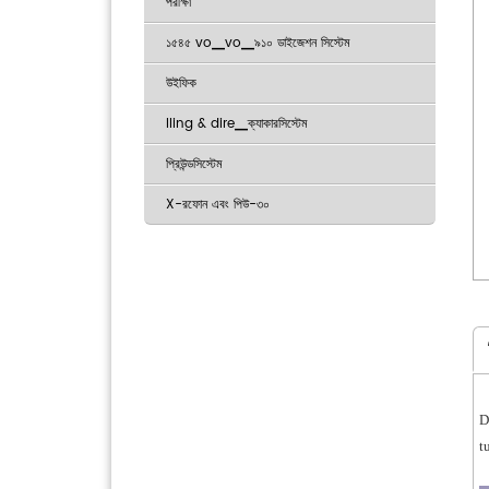
পরীক্ষা
১৫৪৫ vo▁vo▁৯১০ ডাইজেশন সিস্টেম
উইফিক
Iling & dire▁ক্যাকারসিস্টেম
প্রিউন্ডসিস্টেম
X-রফোন এবং পিউ-৩০
D
t