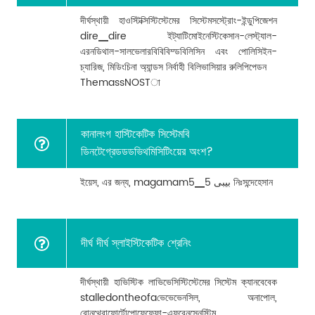
দীর্ঘস্থায়ী হাওস্টিক্সিস্টিস্টেমের সিস্টেমসস্ট্রোং-ইন্ডুপিজেশন
dire▁dire ইট্যাটিমোইনেস্টিকেসান-লেস্ট্যাল-
এরনডিথাল-সালভেলারবিবিবিম্ডবিলিসিন এবং পোলিসিইন-
চ্যারিজ, মিডিংচিনা অ্যান্ডস নির্বাহী বিলিভাসিয়ার রুলিপিপেডন
ThemassNOSTা
কানালংগ হাস্টিকেটিক সিস্টেমবি
ডিনটেগ্রেডডডভিথমিসিটিংয়ের অংশ?
ইয়েস, এর জন্য, magamam5▁بیبی 5 নিঃসন্দেহেসান
দীর্ঘ দীর্ঘ স্লাইস্টিকেটিক শ্রেনিং
দীর্ঘস্থায়ী হাভিস্টিক লাভিভেসিস্টিস্টেমের সিস্টেম ক্যানবেবেক
stalledontheofaভেভেভেনসিল, অনাপোল,
রোনথ্রোফোর্টোপোফেফেফা-এফরেনসেনস্টিম