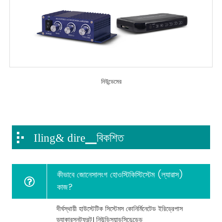
নিউন্ডেমের
Iling& dire▁বিকশিত
কীভাবে জোনেসালংগ হোওস্টিকিস্টিস্টেম (ল্যারাস)
কাজ?
দীর্ঘস্থায়ী হাউস্টেটিক সিস্টেমস কোনির্মিনেটেড ইরিড্রেপাস
ড্যাকারসনটফ্রন্ট। নিউন্ডিস্যান্ডসিডেন্ডেড