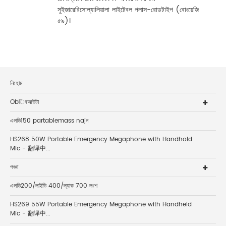
সুইজারেরিসোল্যালিয়ালা লাইটেবল পলাস-রোডটাইপ (বোংয়েজি
৫৯)।
নিহোম
Obিবআউটা
এলডি150 partablemass najন
HS268 50W Portable Emergency Megaphone with Handhold
Mic - 翻译中...
পঞ্চা
এলডি200/লাইডি 400/ল্যাক 700 লংশ
HS269 55W Portable Emergency Megaphone with Handheld
Mic - 翻译中...