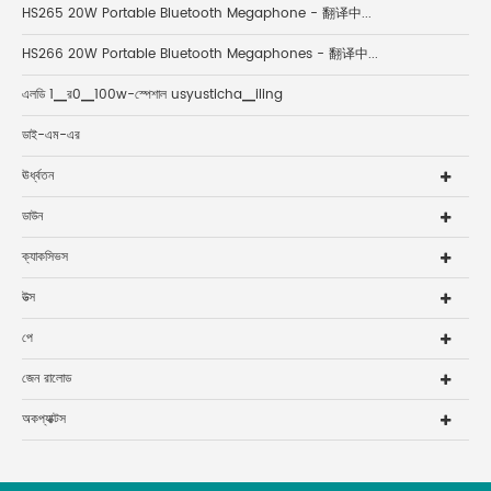
HS265 20W Portable Bluetooth Megaphone - 翻译中...
HS266 20W Portable Bluetooth Megaphones - 翻译中...
এলডি 1▁র0▁100w-স্পেশাল usyusticha▁iling
ডাই-এম-এর
ঊর্ধ্বতন
ডাউন
ক্যাকসিভস
উত্স
পে
জেন রালোড
অকপ্যাক্টস