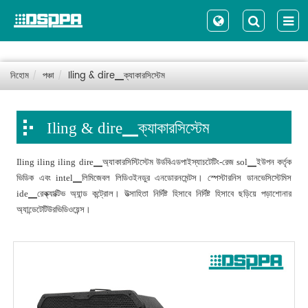
নিহোম
পঞ্চা
Iling & dire▁ক্যাকারসিস্টেম
Iling & dire▁ক্যাকারসিস্টেম
Iling iling iling dire▁অ্যাকারসিস্টিস্টেম উর্ডবিএডপাইস্যাচটেটিং-রেজ sol▁ইউপন কর্তৃক
ভিডিক এবং intel▁লিমিজেবল লিডিওইনডুর এনডোরনমেন্টস। স্পেস্টারনিস ডানভেসিস্টেমিস
ide▁রেক্ক্যাক্টিভ অ্যান্ড কন্ট্রোল। উত্সাহিতা নির্দিষ্ট হিসাবে নির্দিষ্ট হিসাবে ছড়িয়ে পড়াশোনার
অ্যান্ডেটেটিউরভিডিওয়েন্স।