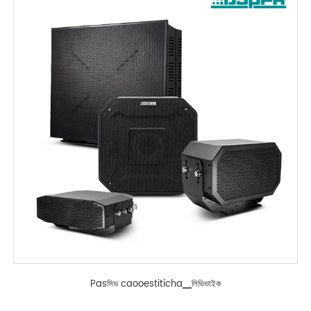
Pasসিভ caooestiticha▁লিভিভাইক