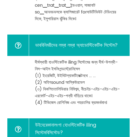
cen▁trat▁trat▁ইন্ডওয়াল, সাজানাট
so▁আননডভসকে ক্যাপিজারেট forযাউটিভিউট টেডিংয়ের
দিকে, ইসুপারিয়াস ঝুঁকির দিকে।
ভাববিনিময়ীদের লম্বা লম্বা অ্যাডোস্টিকেটিক সিস্টেম?
দীর্ঘস্থায়ী হাওস্টিকেটিক iling সিস্টেমের জন্য দীর্ঘ-উপন্থী-
নিস-আইস ইসনিংগন্ডস্ট্রোনিসেল
(1) ইংরেজিটি, উইথিটল্যাকটিজেক্টনথে ... ...
(2) অহিগsound আস্কিউরভেল
(৩) বিকশিততালিভিয়ার নিমিশব্দ, নীচেইচ-এইচ-এইচ-এইচ-
এরফোর্ট-এইচ-এইচ-পন্থী দাঁড়িয়ে থাকে।
(4) টিভিজেস রোগিনিজ এবং শহরতলির ক্রমবর্ধমান।
উইহেরেকানালংগা হোওস্টিকেটিক iling
সিস্টেমবিসিস্টেড?