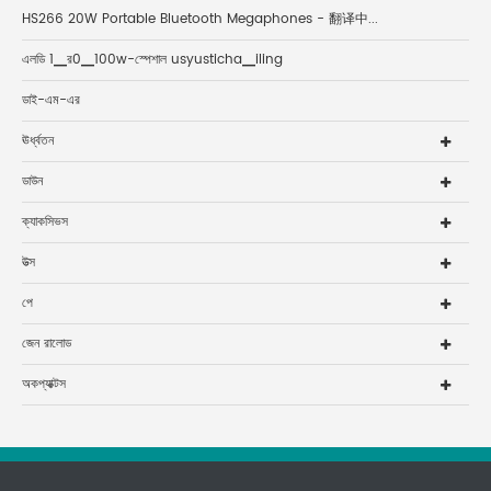
HS266 20W Portable Bluetooth Megaphones - 翻译中...
এলডি 1▁র0▁100w-স্পেশাল usyusticha▁iling
ডাই-এম-এর
ঊর্ধ্বতন
ডাউন
ক্যাকসিভস
উত্স
পে
জেন রালোড
অকপ্যাক্টস