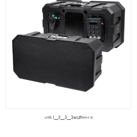
এলডি 1▁3▁3▁3wԱটিভলংগ হা