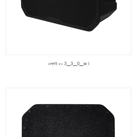
এল্লাই ৮০ 3▁3▁0▁w ।