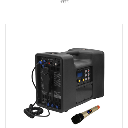
এল্লাই