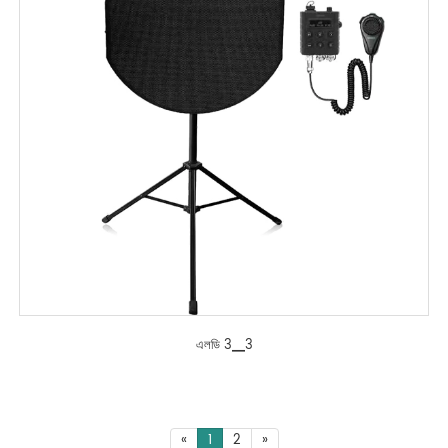
এলডি 3▁3
«
1
2
»