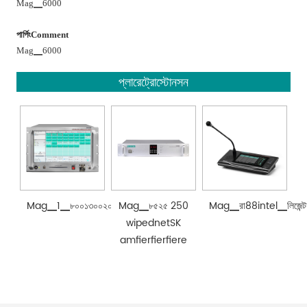
Mag▁6000
পার্পিংComment
Mag▁6000
প্লারেট্রোস্টোনসন
Mag▁1▁৮০০১৩০০২০০২০০২০০২০০১৮
Mag▁৮৫২৫ 250
Mag▁রা88intel▁লিজেন্টকর্টও
wipednetSK
amfierfierfiere