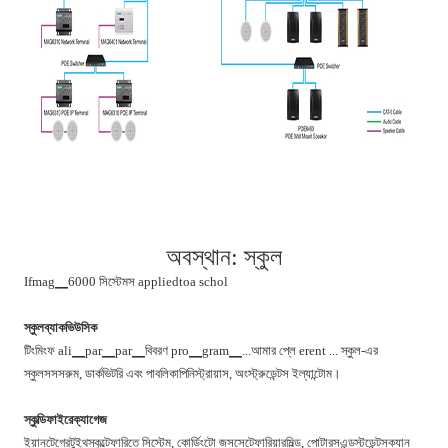
অবস্থান: স্কুল
Ifmag▁6000 সিস্টেমস appliedtoa schol
স্কুলব্যাকভিউসিক
টিংমিংফ ali▁par▁par▁বিবরণ pro▁gram▁...আমার প্লে erent ... স্কুল-এর
স্কুলসসসরুম, ডার্কভিটরি এবং পাবলিকাপিনিস্ট্রায়াস, অংস্ট্রুডেন্টস ইল্যান্টোম।
স্কুল্ডিফাইরেক্যাগেজ
ইয়ানটেগ্রেটুইথস্কুল্টেফারিতে সিস্টেম, কোর্ডিংটো জসসেটেফারিয়ারমিল্ড, পোটারসএন্ডস্টডেন্টসক্যান