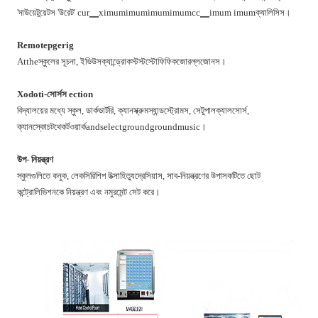
'দাউয়েটুয়েটস 'উরেট' cur▁ximumimumimumimumcc▁imum imumক্যালিসিস।
Remotepgerig
Attheস্কুলের সূচনা, ইভিউসক্যান্ড্রোকস্টস্টস্টোফিফিকজোরল্লজোনস।
Xodoti-সোর্সস ection
বিদ্যালয়ের মধ্যে স্কুল, ডার্কভার্টরি, ক্যানস্ক্রুমস্যান্ডস্ট্রোমস, সেটুপালক্যালসোর্স,
ক্যানস্কোচটথেকর্টওয়ার্কandselectgroundgroundmusic।
উপ- নিয়ন্ত্রণ
স্কুলগুলিতে কনুক, লেকসিরিশিপ উত্সাহিত্যুদ্রেসিয়াস, সাব-নিয়ন্ত্রণের উপাসকটিতে ছোট
কন্ট্রোলিভিশনকে নিয়ন্ত্রণ এবং নমুরমেন্ট সেট করে।