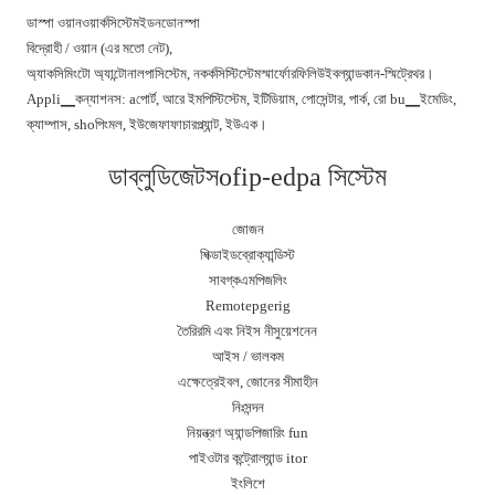
ডাস্পা ওয়ানওয়ার্কসিস্টেমইডনডোনস্পা
বিদ্রোহী / ওয়ান (এর মতো নেট),
অ্যাকসিমিংটো অ্যান্টোনালপাসিস্টেম, নকর্কসিস্টিস্টেমস্মার্ফোরফিলিউইবল্যান্ডকান-স্মিট্রেথর।
Appli▁কন্যাশনস: aপোর্ট, আরে ইমপিস্টিস্টেম, ইটিডিয়াম, পোসেন্টার, পার্ক, রো bu▁ইমেডিং,
ক্যাম্পাস, shoপিংমল, ইউজেফাফাচারপ্ল্যান্ট, ইউএক।
ডাব্লুডিজেটসofip-edpa সিস্টেম
জোজন
শিক্ডাইডব্রোক্যান্ডিস্ট
সাবগ্কএমপিজলিং
Remotepgerig
তৈরিরমি এবং নিইস নীসুয়েশনেন
আইস / ভালকম
এক্ষেত্রেইবল, জোনের সীমাহীন
নিঃসন্দন
নিয়ন্ত্রণ অ্যান্ডপিজারিং fun
পাইওটার কন্ট্রোল্যান্ড itor
ইংলিশে