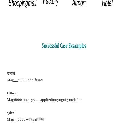
হাজারা
Mag▁6000 ippa সিস্টেম
Office
Mag6000 nnetsystemappliedinoyugoig,mদৌolia
ব্যাংক
Mag▁6000--এডpaসিস্টিম