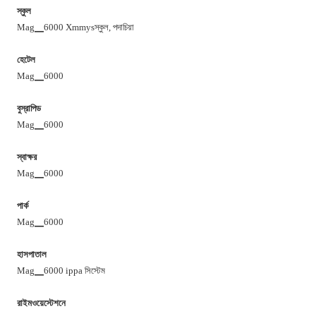
স্কুল
Mag▁6000 Xmmysস্কুল, পদাচিয়া
হেটেল
Mag▁6000
বুস্রাপিড
Mag▁6000
স্বাক্ষর
Mag▁6000
পার্ক
Mag▁6000
হাসপাতাল
Mag▁6000 ippa সিস্টেম
রাইমওয়েস্টেশনে