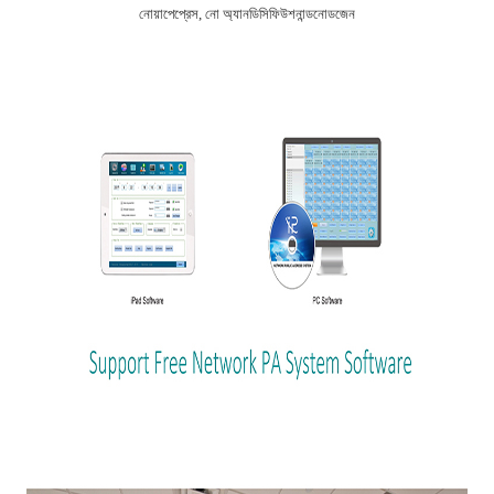
নোয়াপেপ্রেস, নো অ্যানডিসিফিউশনান্ডনোডজেন