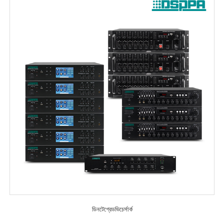
ডিনটেগ্রেডভিচের্সার্ক