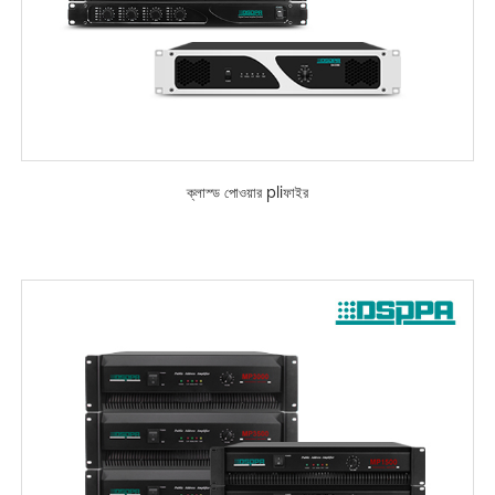
ক্লাস্ড পোওয়ার pliফাইর