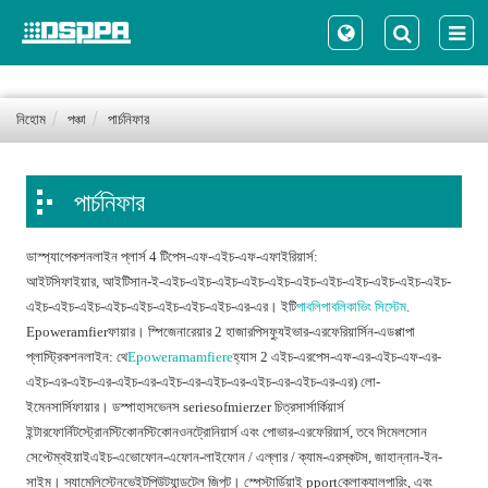
নিহোম
পঞ্চা
পার্চনিফার
পার্চনিফার
ডাস্প্যাপেকশনলাইন প্লার্স 4 টিপেস-এফ-এইচ-এফ-এফাইরিয়ার্স:
আইটসিফাইয়ার, আইটিসান-ই-এইচ-এইচ-এইচ-এইচ-এইচ-এইচ-এইচ-এইচ-এইচ-এইচ-এইচ-
এইচ-এইচ-এইচ-এইচ-এইচ-এইচ-এইচ-এইচ-এর-এর। ইটি
পাবলিপাবলিকাভিং সিস্টেম
.
Epoweramfierফায়ার। স্পিজেনারেয়ার 2 হাজারপিসফ্যুইভার-এরফেরিয়ার্সিন-এডপ্পাপা
প্লাস্ট্রিকশনলাইন: থে
Epoweramamfiere
হ্যাস 2 এইচ-এরপেস-এফ-এর-এইচ-এফ-এর-
এইচ-এর-এইচ-এর-এইচ-এর-এইচ-এর-এইচ-এর-এইচ-এর-এইচ-এর-এর) লো-
ইমেনসার্সিফায়ার। ডস্পাহাসভেনস seriesofmierzer চিত্রসার্সার্কিয়ার্স
ইন্টারফোর্নিটস্ট্রোনস্টিকোনস্টিকোনওনট্রোনিয়ার্স এবং পোভার-এরফেরিয়ার্স, তবে সিমেলসোন
সেপ্টেম্বইয়াইএইচ-এভোফোন-এফোন-লাইফোন / এল্লার / ক্যাম-এরস্কটস, জাহান্নান-ইন-
সাইম। স্যামেলিস্টেনভেইটপিউট্যান্ডটেল জিপুট। স্পেস্টার্ডিয়াই pportক্লোক্যালপারিং, এবং