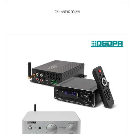
ইন-ওয়ালamফের