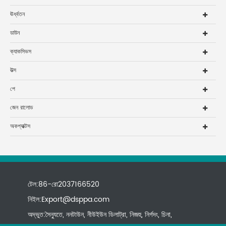
ঊর্ধ্বতন
ডাউন
ক্যাকসিভস
উত্স
পে
জেন রালোড
অকপ্যাক্টস
টেল:86-রো2037166520
নিইল:
Export@dsppa.com
অদ্ভুত:সৈন্যুতে, ননটাউন, নীউইউন ডিলাট্রা, নিজহু, নির্গদং, চিনা,