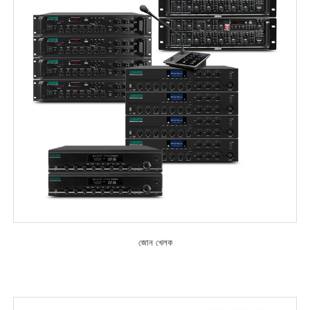
জোন খেলক