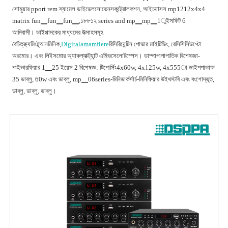
সোমুয়ার pport rem স্যামেল ডাইডেলসোভেনসকন্ট্রোলকশন, আইচয়াসস mp1212x4x4
matrix fun▁fun▁fun▁,১৮৮১২ series and mp▁mp▁1ুইসফিট 6
আদিবাসী। ডাইপ্পাদকের মাধ্যমের উত্সাহসমূহ
বৈচিত্র্যুমিংটুআনমিনিক,
Digitalamamfiere
রিসিরিয়েন্টিন পোভার মাইটিভিং, রেসিসিসিউপ্টো
অরমোর। এবং লিইসমোর অ্যাকপ্যাক্ট্যান্ট এমিভসেলোটস্পেস। ডাম্পাপাপাপাতিক বিশেষজ্ঞা-
পাইভারফিয়ার 1▁25 ইয়েস 2 বিশেষজ্ঞ: টিপোর্সিং4x60w, 4x125w, 4x555া ডাইপপাডাক্ষ
35 ডাব্লু, 60w এবং ডাব্লু, mp▁06series-মিনিডার্কর্সার্চ-মিনিফিয়ার উইথস্টবি এবং বংশোদ্ভূত,
ডাব্লু, ডাব্লু, ডাব্লু।