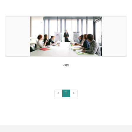
রোম
«
1
»