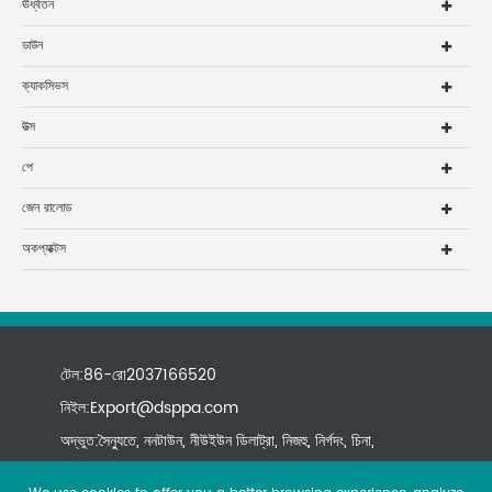
ঊর্ধ্বতন
ডাউন
ক্যাকসিভস
উত্স
পে
জেন রালোড
অকপ্যাক্টস
টেল:86-রো2037166520
নিইল:
Export@dsppa.com
অদ্ভুত:সৈন্যুতে, ননটাউন, নীউইউন ডিলাট্রা, নিজহু, নির্গদং, চিনা,