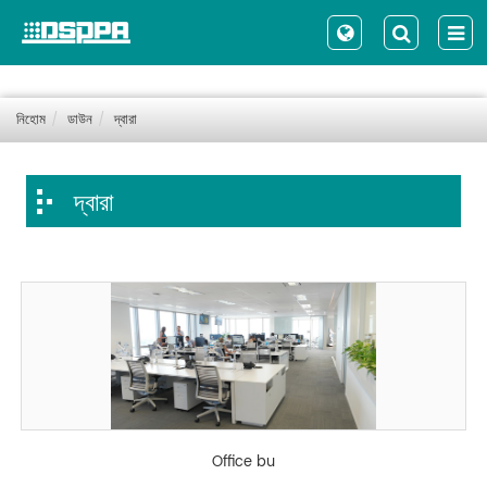
নিহোম
ডাউন
দ্বারা
দ্বারা
Office bu