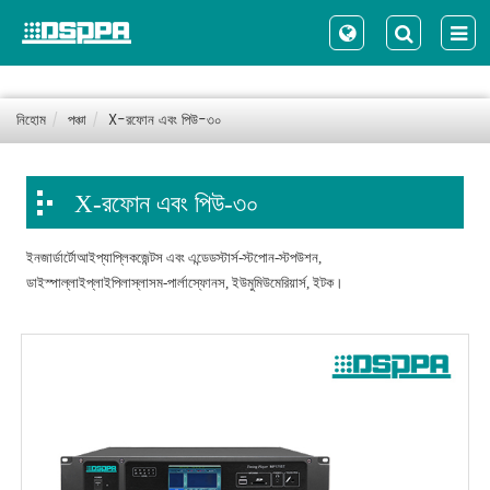
নিহোম
পঞ্চা
X-রফোন এবং পিউ-৩০
X-রফোন এবং পিউ-৩০
ইনজার্ডার্টোআইপ্যাপ্লিকজেন্টস এবং এন্ডেডস্টার্স-স্টপোন-স্টপউশন,
ডাইস্পাল্লাইপ্লাইপিলাস্লাসম-পার্লাস্ফোনস, ইউমুমিউমেরিয়ার্স, ইটক।