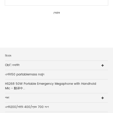
সেরাক
নিহোম
Obিবআউটা
এলডি150 partablemass najন
HS268 50W Portable Emergency Megaphone with Handhold
Mic - 翻译中...
পঞ্চা
এলডি200/লাইডি 400/ল্যাক 700 লংশ