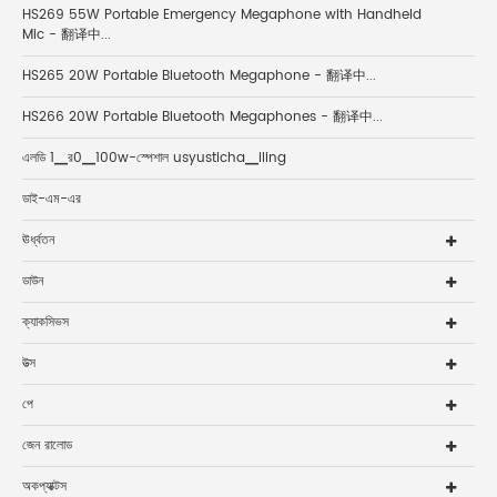
HS269 55W Portable Emergency Megaphone with Handheld
Mic - 翻译中...
HS265 20W Portable Bluetooth Megaphone - 翻译中...
HS266 20W Portable Bluetooth Megaphones - 翻译中...
এলডি 1▁র0▁100w-স্পেশাল usyusticha▁iling
ডাই-এম-এর
ঊর্ধ্বতন
ডাউন
ক্যাকসিভস
উত্স
পে
জেন রালোড
অকপ্যাক্টস