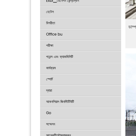
Exbi▁ডেনেশন কেন্দ্রস্থল
হেটেল
বিপরীতা
ডাম
Office bu
পরীক্ষা
পরেন্স এবং ক্যাকমিলিটি
কার্যক্রম
স্পোর্ট
দ্বারা
আকনশিয়াল জিনস্টিটিউটি
Go
সম্মেলন
আরেকটিস্টোক্যাক্কন