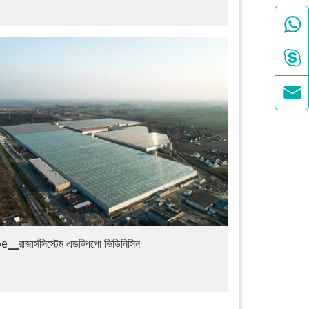



e▁রাজার্সসিস্টেম এডড্পিপো ভিডিনিসিন