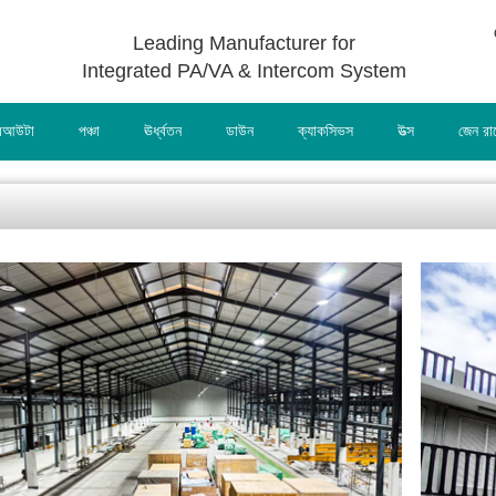
Leading Manufacturer for
Integrated PA/VA & Intercom System
আউটা
পঞ্চা
ঊর্ধ্বতন
ডাউন
ক্যাকসিভস
উত্স
জেন র