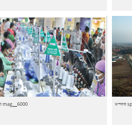
্পা mag▁6000
ডস্পাপা sp