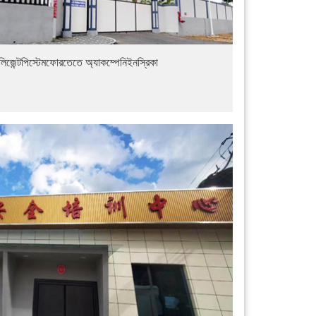
িলিজেন্টপিস্টেমফোরতেতে অ্যাকম্পেনিইনস্রিকা