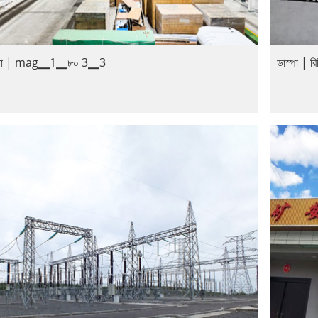
্পা | mag▁1▁৮০ 3▁3
ডাস্পা | র