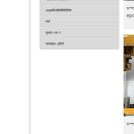
ডস্
ক্রোর্কসিনটিউটিস্টিটিউট
epow
পার্ক
পুরবান এবং r
অ্যাকমন্ড সেন্টার্ড
ডস্