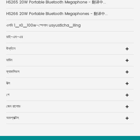
HS265 20W Portable Bluetooth Megaphone - 翻译中...
HS266 20W Portable Bluetooth Megaphones - 翻译中...
এলডি 1▁র0▁100w-স্পেশাল usyusticha▁iling
ডাই-এম-এর
ঊর্ধ্বতন
ডাউন
ক্যাকসিভস
উত্স
পে
জেন রালোড
অকপ্যাক্টস