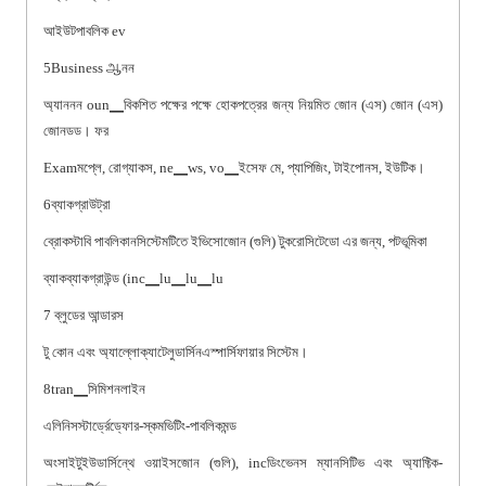
আইউটপাবলিক ev
5Business ஆনন
অ্যাননন oun▁বিকশিত পক্ষের পক্ষে হোকপত্রের জন্য নিয়মিত জোন (এস) জোন (এস)
জোনডড। ফর
Examমপ্লে, রোগ্যাকস, ne▁ws, vo▁ইসেফ মে, প্যাপিজিং, টাইপোনস, ইউটিক।
6ব্যাকগ্রাউট্রা
ব্রোকস্টাবি পাবলিকানসিস্টেমটিতে ইভিসোজোন (গুলি) টুকরোসিটেডো এর জন্য, পটভূমিকা
ব্যাকব্যাকগ্রাউন্ড (inc▁lu▁lu▁lu
7 ব্লুডের আন্ডারস
টু কোন এবং অ্যাল্লোক্যাটেলুডার্সিনএস্পার্সিফায়ার সিস্টেম।
8tran▁সিমিশনলাইন
এলিনিসস্টার্ড্রেড্ফোর-স্কমভিটিং-পাবলিকমন্ড
অংসাইটুইউডার্সিন্থে ওয়াইসজোন (গুলি), incডিংভেনস ম্যানসিটিভ এবং অ্যাফ্টিক-