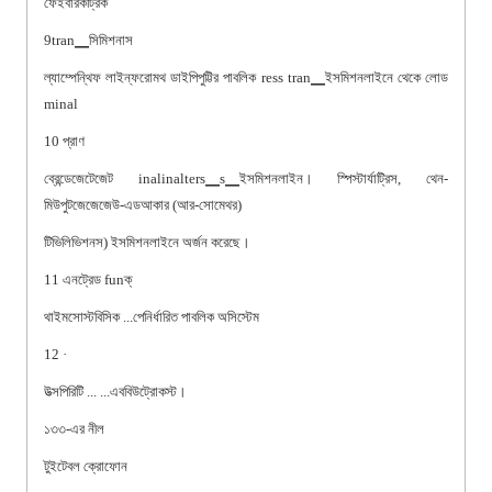
ফেইবারকর্ট্রিক
9tran▁সিমিশনাস
ল্যাম্পেন্থিফ লাইন্ফরোমথ ডাইপিপুট্টির পাবলিক ress tran▁ইসমিশনলাইনে থেকে লোড
minal
10 প্রাণ
ব্রেন্ডেজেটেজেট inalinalters▁s▁ইসমিশনলাইন। স্পিস্টার্যাট্রিস, থেন-
মিউপুটজেজেজেউ-এডআকার (আর-সোমেথর)
টিভিলিভিশনস) ইসমিশনলাইনে অর্জন করেছে।
11 এনট্রেড funক্
থাইমসোস্টবিসিক ...পেনির্ধারিত পাবলিক অসিস্টেম
12 ·
উত্সপিরিটি ... ...এববিউট্রোকস্ট।
১৩৩-এর নীল
টুইটেবল ক্রোফোন