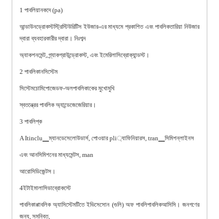
1 পাবলিয়ানকদে (pa)
আন্ডাউনড্রোকস্টস্ট্রিস্টিউরিটিস ইউজার-এর মাধ্যমে প্রকাশিত এবং পাবলিকতারিয়া নিউজার
দ্বারা ব্যবহারকারীর দ্বারা। নিঃশব্দ
অ্যাকশনমেন্ট, গ্র্যাকগ্রাউন্ড্রোকস্ট, এবং ইমেরিলাসিব্রোক্যান্ডস্ট।
2 পাবলিকানসিস্টেম
সিস্টেমচোমিপোজেডফ-অলপাবলিকাকের মুখোমুখি
স্বতন্ত্রের পাবলিক অ্যান্ডেজেজেরিয়ার।
3 পাবলিপ্ক
A Itinclu▁ম্যানডেসেলোউডার্স, পোওয়ার pli্যাফিনিয়ারস, tran▁সিমিশন্লাইনস
এবং আনসিমিশনের মাধ্যমেন্টস, man
আরোসিডিজেন্টস।
4ইটাইমালাসিডাব্রোকস্টে
পাবলিকাপ্পাবলিক অ্যাসিস্টেমটিতে ইভিসেসোন (গুলি) অফ পাবলিপাবলিকআসিসি। জনগণের
জন্য, সমন্বিত,