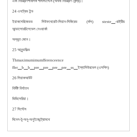
এবং নিয়ন্ত্রণপাবলিক পসিস্টিস্টেম (অথবা নিয়ন্ত্রণ কেন্দ্র)।
24 এনট্রেড ইন্ড
ইয়াকসেরিজেডড সিউফথেরোট-সিয়ান-সিকিরেড (র্কস) steste▁-রাষ্ট্রীয়
আন্ডাসোরচিলেভেল নেওয়ার্কা
অদ্ভুত জোন।
25 আনুন্ডফিল্ড
Thmaximumimumfferenceence
ffer▁b▁b▁pre▁pre▁pre▁pre▁ss▁ইস্যাসিউরভেল (এসপিল)
26 লিয়াকআউট
নির্দিষ্ট নির্যাতন
ভিভিসেরিয়া।
27 সিস্টেম
দিনেল-টু-অনু-অনুইজেন্ট্রোমথে