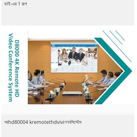
ডাই-এর 1 রূপ
আhd80004 kremotethdviviণণনসিস্টেম