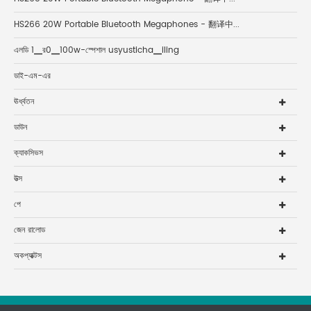
HS266 20W Portable Bluetooth Megaphones - 翻译中...
এলডি 1▁র0▁100w-স্পেশাল usyusticha▁iling
ডাই-এম-এর
ঊর্ধ্বতন
ডাউন
ক্যাকসিভস
উত্স
পে
জেন রালোড
অকপ্যাক্টস