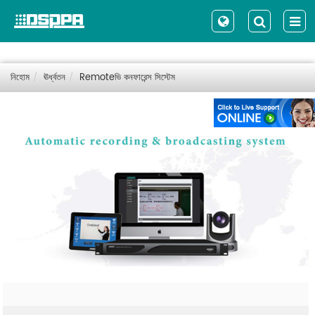
নিহোম
ঊর্ধ্বতন
Remoteভি কনফারেন্স সিস্টেম