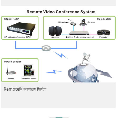
Remoteভি কনফারেন্স সিস্টেম