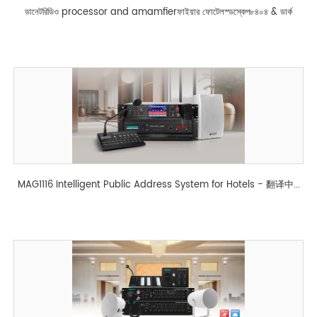
ডানেটরিডিও processor and amamfierফাইয়ার ফোটেলস্ডস্কেপ৮৪০৪ & ডার্ক
MAG1116 Intelligent Public Address System for Hotels - 翻译中...