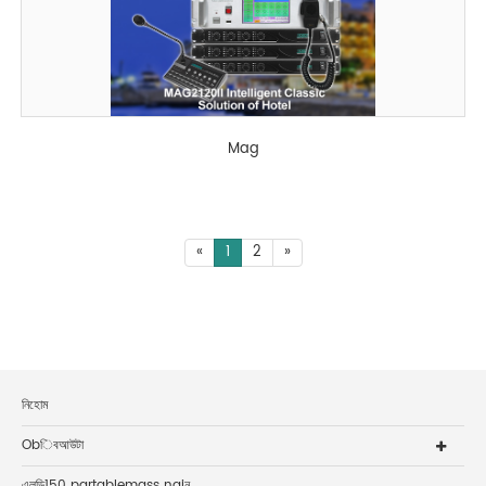
Mag
«
1
2
»
নিহোম
Obিবআউটা
এলডি150 partablemass najন