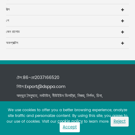
উত্স
পে
জেন রালোড
অকপ্যাক্টস
টেল:86-রো2037166520
নিইল:
Export@dsppa.com
অদ্ভুত:সৈন্যুতে, ননটাউন, নীউইউন ডিলাট্রা, নিজহু, নির্গদং, চিনা,
We use cookies to offer you a better browsing experience, analyze
site traffic and personalize content. By using this site, you agree to
cookie policy
Reject
our use of cookies. Visit our
to learn more.
Accept
Copyright ©
All rights reserved.