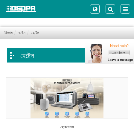
নিহোম
ডাউন
হেটেল
হেটেল
হোকসেলস