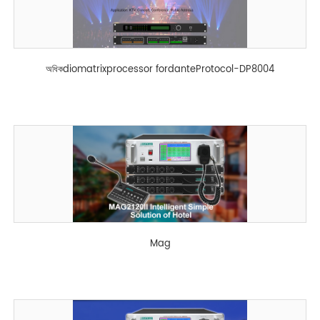
অধিকdiomatrixprocessor fordanteProtocol-DP8004
Mag