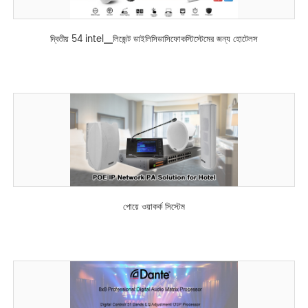
দ্বিতীয় 54 intel▁লিজেন্ট ডাইলিসিডাসিফোকস্টিস্টেমের জন্য হোটেলস
পোয়ে ওয়াকর্ক সিস্টেম