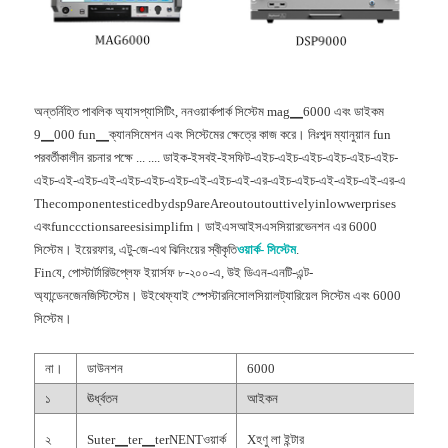
অন্তর্নিহিত পাবলিক অ্যাসপ্যাসিটিং, ননওয়ার্কপার্ক সিস্টেম mag▁6000 এবং ডাইকম
9▁000 fun▁ক্যানসিমেশন এবং সিস্টেমের ক্ষেত্রে কাজ করে। নিঃশব্দ ম্যানুয়ান fun
পরবর্তীকালীন রচনার পক্ষে ... .... ডাইক-ইসবই-ইসফিট-এইচ-এইচ-এইচ-এইচ-এইচ-এইচ-
এইচ-এই-এইচ-এই-এইচ-এইচ-এইচ-এই-এইচ-এই-এর-এইচ-এইচ-এই-এইচ-এই-এর-এ
Thecomponentesticedbydsp9areAreoutoutouttivelyinlowwerprises
এবংfunccctionsareesisimplifm। ডাইএসআইসএসসিয়ারভেনশন এর 6000
সিস্টেম। ইয়েরফার, এটু-জে-এথ ঝিনিংয়ের স্বীকৃতি
ওয়ার্ক- সিস্টেম
.
Finযে, পোস্টার্টারিউপ্লেফ ইয়ার্সফ ৮-২০০-এ, উই ডিএন-এনটি-এন্ট-
অ্যান্ডেনজেনজিস্টিস্টেম। উইথেফ্যাই স্পেস্টারনিসোলসিয়ালট্যারিয়েল সিস্টেম এবং 6000
সিস্টেম।
না।
ডাউনশন
6000
১
ঊর্ধ্বতন
আইকন
২
Suter▁ter▁terNENTওয়ার্ক
Xহণু লা ইন্টার