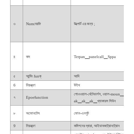
৩
Numবেরফি
উত্পোর্ট এর জন্য ;
৪
কম
Terpan▁panelcall▁Sppa
৫
আন্মিং funক্
আদি
6
নিয়ন্ত্রণ
উইথ
পোওওয়াল-র্থেটেডার্লস, ওয়াল-moun▁oun▁খ
৭
Epoefunction
ak▁ak▁ak▁খ্যাকারস সিউন
৮
অফোনটেস
ফোন-এনপুট
9
নিয়ন্ত্রণ
কমিশনের দ্বারা, আইডাবকট্রোনট্রোন