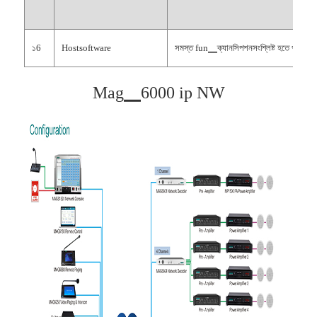
১6
Hostsoftware
সমস্ত fun▁ক্যানসিপশনসংশ্লিষ্ট হতে পারে। সি
Mag▁6000 ip NW