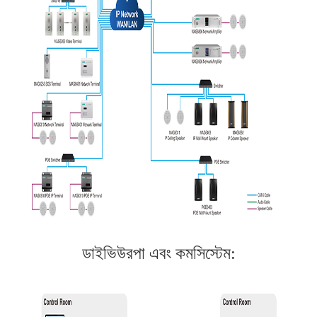
ডাইভিউরপা এবং কমসিস্টেম: