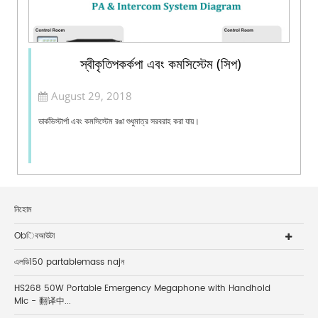
স্বীকৃতিপকর্কপা এবং কমসিস্টেম (সিপ)
August 29, 2018
ডার্কভিস্টার্পা এবং কমসিস্টেম রঙা শুধুমাত্র সরবরাহ করা যায়।
নিহোম
Obিবআউটা
এলডি150 partablemass najন
HS268 50W Portable Emergency Megaphone with Handhold
Mic - 翻译中...