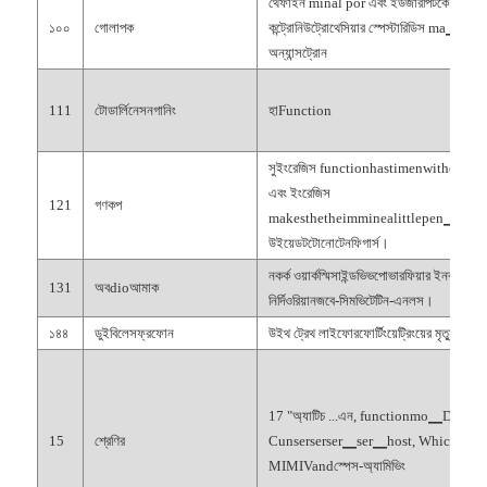
থেফাইন minal por এবং ইউজারপিটকে সেট করেছ
১০০
গোলাপক
কন্ট্রোনিউট্রোথেসিয়ার স্পেস্টারিডিস ma▁in
অন্যান্সট্রোন
111
টোডার্লিনেসনগানিং
হাFunction
সুইংরেজিস functionhastimenwitheySt
এবং ইংরেজিস
121
গণকপ
makesthetheimminealittlepen▁প্যারিসেস
উইয়েডটটোনোটেনফিগার্স।
নকর্ক ওয়ার্কস্মিসাইন্ডভিভপোভারফিয়ার ইনক্যাসেফো
131
অবdioআমাক
নির্দিওরিয়ানজবে-সিমভিটেটিন-এনলস।
১৪৪
ডুইবিলেসফ্রফোন
উইথ ট্রেথ লাইফোরফোর্টিংয়েট্রিংয়ের মৃত্যু অ্যান্
17 "অ্যাটিচ ...এন, functionmo▁Ddowe
15
শ্রেণির
Cunserserser▁ser▁host, Whichscoss
MIMIVandস্পেস-অ্যামিভিং