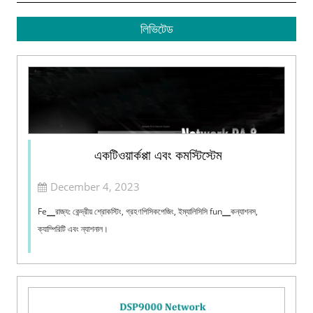
লিভিটেড
একটিওয়ার্কপ্পা এবং কমস্টিস্টেম
December 4, 2023
Fe▁রাজ্য: কেন্দ্রীয় শ্রোকস্টিং, গ্রহণপিসিকপেজিং, ইম্যালিসিসি fun▁কন্যাশনস,
ক্যাম্পিরিটি এবং ন্যাশনাল।