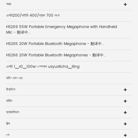
পঞ্চা
এলডি200/লাইডি 400/ল্যাক 700 লংশ
HS269 55W Portable Emergency Megaphone with Handheld
Mic - 翻译中...
HS265 20W Portable Bluetooth Megaphone - 翻译中...
HS266 20W Portable Bluetooth Megaphones - 翻译中...
এলডি 1▁র0▁100w-স্পেশাল usyusticha▁iling
ডাই-এম-এর
ঊর্ধ্বতন
ডাউন
ক্যাকসিভস
উত্স
পে