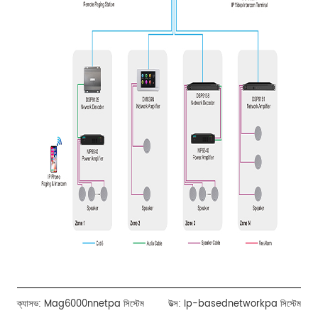
ক্যাসভ:
Mag6000nnetpa সিস্টেম
উত্স:
Ip-basednetworkpa সিস্টেম