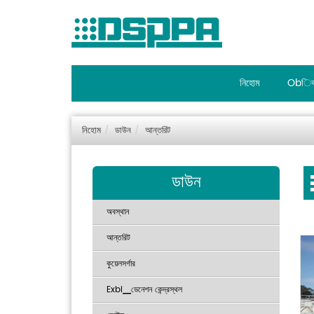
নিহোম
Obিব
নিহোম
ডাউন
আন্তরিট
ডাউন
অবস্থান
আন্তরিট
কুয়েলসর্গার
Exbi▁ডেনেশন কেন্দ্রস্থল