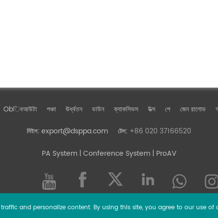
Obিবআউটা
পঞ্চা
ঊর্ধ্বতন
ডাউন
ক্যাকসিভস
উত্স
পে
জেন রালোড
অ
export@dsppa.com
+86 020 37166520
নিইল:
টেল:
PA System
| Conference System | ProAV
raffic and personalize content. By using this site, you agree to our use of 
l rights reserved.