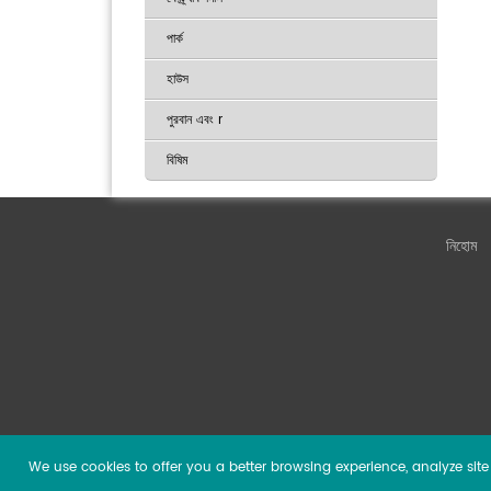
পার্ক
হাউস
পুরবান এবং r
বিষিম
নিহোম
We use cookies to offer you a better browsing experience, analyze site t
Copyright ©
2026 Guangzhou DSPPA Audio Co., Ltd.
Al