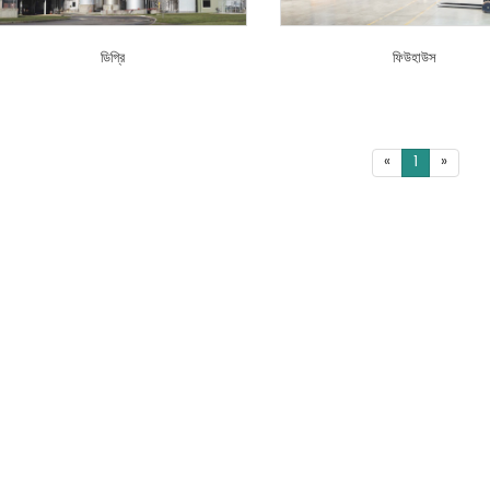
ডিগ্রি
ফিউহাউস
«
1
»