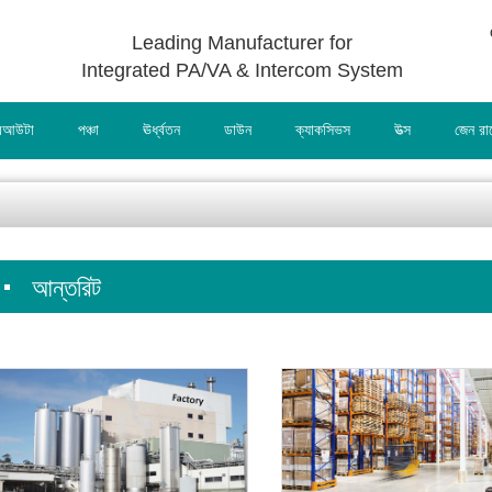
Leading Manufacturer for
Integrated PA/VA & Intercom System
আউটা
পঞ্চা
ঊর্ধ্বতন
ডাউন
ক্যাকসিভস
উত্স
জেন র
আন্তরিট