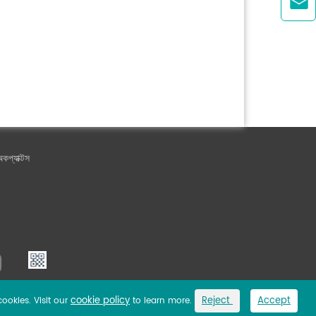

কপ্যাক্টস
cookie policy
Reject
Accept
cookies. Visit our
to learn more.
Link
Privacy Policy
Sitemap