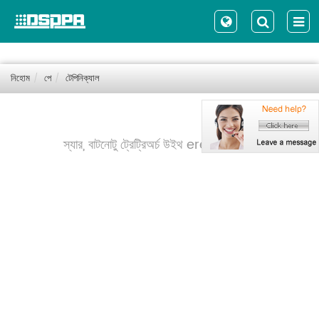
নিহোম
পে
টেপিনিক্যাল
স্যার, বাটনোটু ট্রেট্রিঅর্চ উইথ erent erent