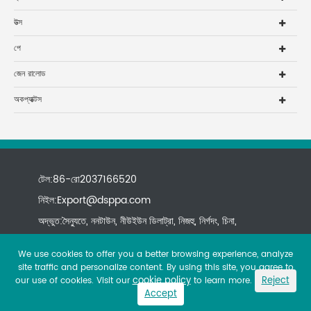
উত্স
পে
জেন রালোড
অকপ্যাক্টস
টেল:86-রো2037166520
নিইল:
Export@dsppa.com
অদ্ভুত:সৈন্যুতে, ননটাউন, নীউইউন ডিলাট্রা, নিজহু, নির্গদং, চিনা,
We use cookies to offer you a better browsing experience, analyze
site traffic and personalize content. By using this site, you agree to
cookie policy
Reject
our use of cookies. Visit our
to learn more.
Accept
Copyright ©
All rights reserved.