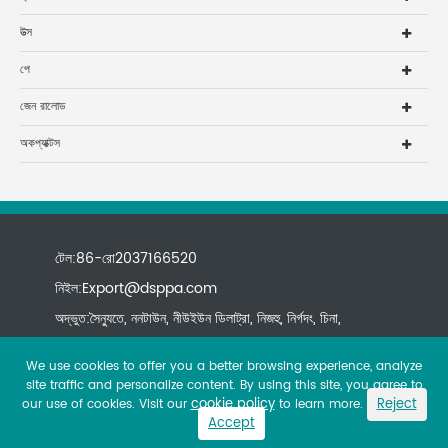
উত্স
পে
জেন রালোড
অকপ্যাক্টস
টেল:86-রো2037166520
নিইল:
Export@dsppa.com
অদ্ভুত:সৈন্যুতে, ননটাউন, নীউইউন ডিলাট্রা, নিজহু, নির্গদং, চিনা,
We use cookies to offer you a better browsing experience, analyze
site traffic and personalize content. By using this site, you agree to
cookie policy
Reject
our use of cookies. Visit our
to learn more.
Accept
Copyright ©
All rights reserved.