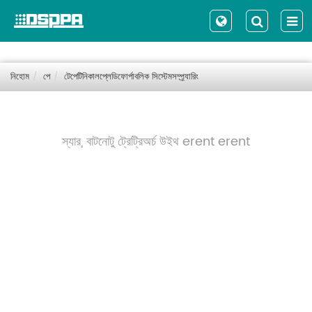
নিহোম
পে
টেপেটিনিকালপ্লেডিফোর্পাবলিক সিস্টেমসম্প্র্যারিং
স্যার, বাটনোটু ট্রেট্রিঅর্চ উইথ erent erent