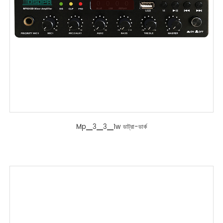
Mp▁3▁3▁1w ডাট্রা-ডার্ক