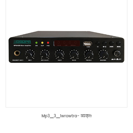
Mp3▁3▁1wrowtra- व्यक्তি