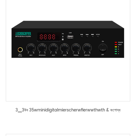
3▁3উব 35wminidigitalmierscherwfierwwthwth & বংশোদ্ধ