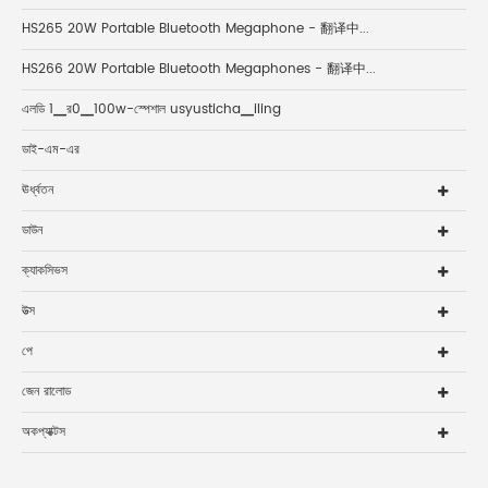
HS265 20W Portable Bluetooth Megaphone - 翻译中...
HS266 20W Portable Bluetooth Megaphones - 翻译中...
এলডি 1▁র0▁100w-স্পেশাল usyusticha▁iling
ডাই-এম-এর
ঊর্ধ্বতন
ডাউন
ক্যাকসিভস
উত্স
পে
জেন রালোড
অকপ্যাক্টস