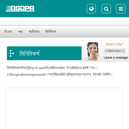
নিহোম
পঞ্চা
পার্চনিফার
মিনিমিকর্স
মিনিমিকর্স
মিনিমিনিকসার্সিফাইন্ডিসুএফ amফাইয়ারিটসফ্লাল্ডা, ইংরেজিরিতের রুপিট 70v /
100vspeakeroettputand4 স্পোর্টেরিয়ারমিনি ইন্টিক্যালস্লাস্ড্যাম্প, উইথহিং নির্সিসি।