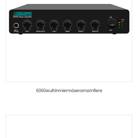
6060wulhinmiermäxeramamfiere