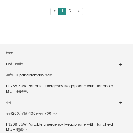
«
1
2
»
নিহোম
Obিবআউটা
এলডি150 partablemass najন
HS268 50W Portable Emergency Megaphone with Handhold
Mic - 翻译中...
পঞ্চা
এলডি200/লাইডি 400/ল্যাক 700 লংশ
HS269 55W Portable Emergency Megaphone with Handheld
Mic - 翻译中...