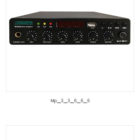
Mp▁3▁3▁6▁6▁6