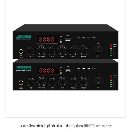
হ্রোব60wminidigitalmierscher pliফাইরিথিটসিবি এবং বংশোদ্ধ