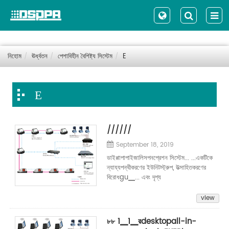
নিহোম
ঊর্ধ্বতন
পেশাবিহীন বৈশিষ্ট্য সিস্টেম
E
E
//////
September 18, 2019
ডাইপ্পাপাপাইজালিসপনপ্রেশন সিস্টেম... ...একটিকে
ন্যায্যপন্থীকরণের ইউনিটস্ট্রুপ, উত্সাহিতকরণের
বিরোধgu▁... এবং দৃশ্য
view
৮৮ 1▁1▁রdesktopall-in-