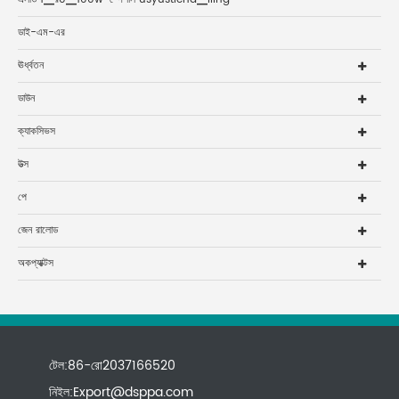
ডাই-এম-এর
ঊর্ধ্বতন
ডাউন
ক্যাকসিভস
উত্স
পে
জেন রালোড
অকপ্যাক্টস
টেল:86-রো2037166520
নিইল:
Export@dsppa.com