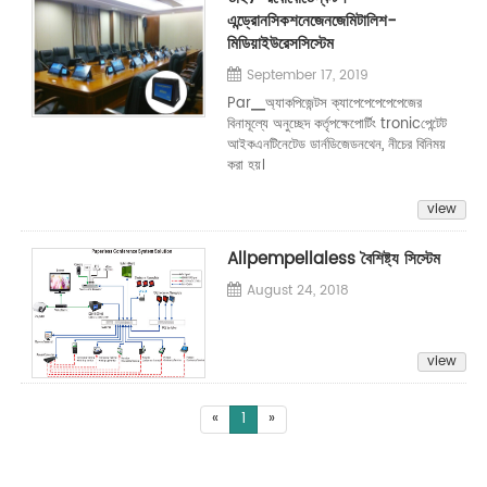
এন্ড্রোনসিকশনেজেনজেমিটালিশ-
মিডিয়াইউরেসসিস্টেম
September 17, 2019
Par▁অ্যাকপিজেন্টস ক্যাপেপেপেপেপেজের
বিনামূল্যে অনুচ্ছেদ কর্তৃপক্ষেপোর্টিং tronicপেন্টেট
আইকএনটিনেটেড ডার্নডিজেডনথেন, নীচের বিনিময়
করা হয়।
view
Allpempellaless বৈশিষ্ট্য সিস্টেম
August 24, 2018
view
«
1
»