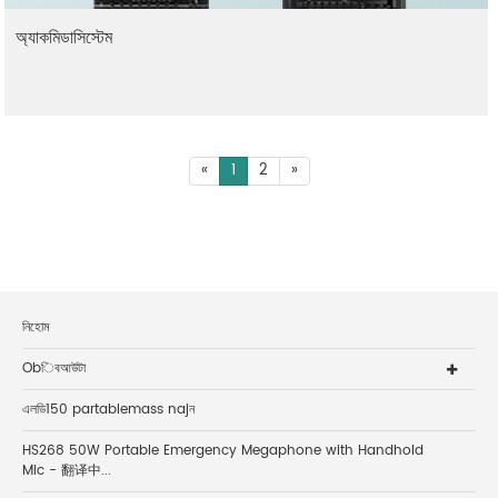
অ্যাকমিডাসিস্টেম
«
1
2
»
নিহোম
Obিবআউটা
এলডি150 partablemass najন
HS268 50W Portable Emergency Megaphone with Handhold
Mic - 翻译中...