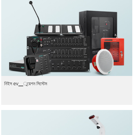
নিইস ev▁ুয়েশন সিস্টেম