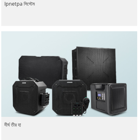
Ipnetpa সিস্টেম
দীর্ঘ তীর হা