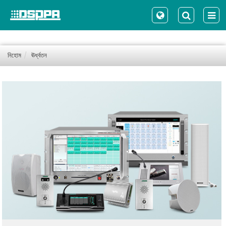
নিহোম
ঊর্ধ্বতন