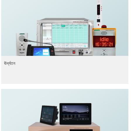
ঊর্ধ্বতন