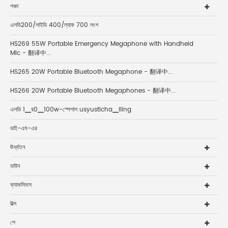
পঞ্চা
এলডি200/লাইডি 400/ল্যাক 700 লংশ
HS269 55W Portable Emergency Megaphone with Handheld
Mic - 翻译中...
HS265 20W Portable Bluetooth Megaphone - 翻译中...
HS266 20W Portable Bluetooth Megaphones - 翻译中...
এলডি 1▁র0▁100w-স্পেশাল usyusticha▁iling
ডাই-এম-এর
ঊর্ধ্বতন
ডাউন
ক্যাকসিভস
উত্স
পে