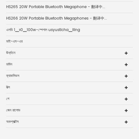
HS265 20W Portable Bluetooth Megaphone - 翻译中...
HS266 20W Portable Bluetooth Megaphones - 翻译中...
এলডি 1▁র0▁100w-স্পেশাল usyusticha▁iling
ডাই-এম-এর
ঊর্ধ্বতন
ডাউন
ক্যাকসিভস
উত্স
পে
জেন রালোড
অকপ্যাক্টস