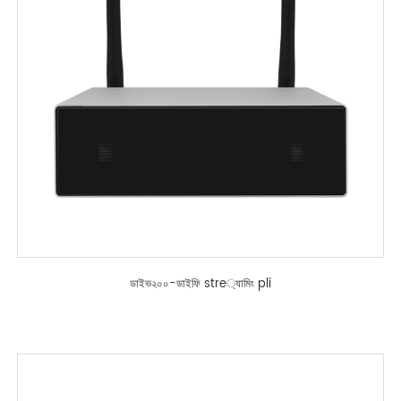
ডাইভ২০০-ডাইফি stre্যামিং pli