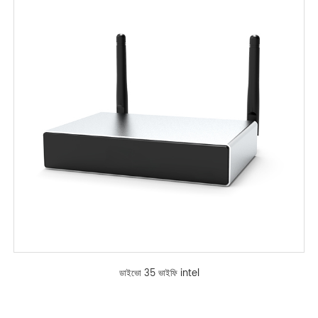
ডাইভো 35 ভাইফি intel