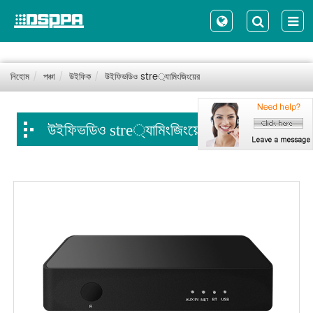
নিহোম
পঞ্চা
উইফিক
উইফিভডিও stre্যামিংজিংয়ের
উইফিভডিও stre্যামিংজিংয়ের