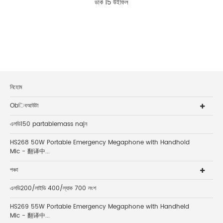
ডার্ক 15 উইফিল
নিহোম
Obিবআউটা
এলডি150 partablemass najন
HS268 50W Portable Emergency Megaphone with Handhold
Mic - 翻译中...
পঞ্চা
এলডি200/লাইডি 400/ল্যাক 700 লংশ
HS269 55W Portable Emergency Megaphone with Handheld
Mic - 翻译中...