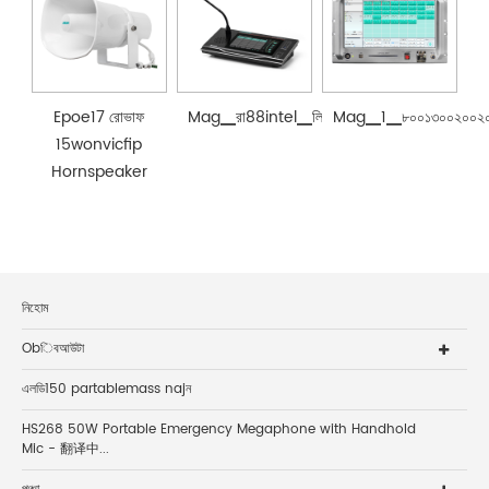
Epoe17 রোভাফ
Mag▁রা88intel▁লিজেন্টকর্টওয়ার্কপেজিংস্টেশনেন
Mag▁1▁৮০০১৩০০২০০২০
15wonvicfip
Hornspeaker
নিহোম
Obিবআউটা
এলডি150 partablemass najন
HS268 50W Portable Emergency Megaphone with Handhold
Mic - 翻译中...