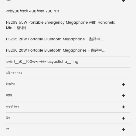
পঞ্চা
এলডি200/লাইডি 400/ল্যাক 700 লংশ
HS269 55W Portable Emergency Megaphone with Handheld
Mic - 翻译中...
HS265 20W Portable Bluetooth Megaphone - 翻译中...
HS266 20W Portable Bluetooth Megaphones - 翻译中...
এলডি 1▁র0▁100w-স্পেশাল usyusticha▁iling
ডাই-এম-এর
ঊর্ধ্বতন
ডাউন
ক্যাকসিভস
উত্স
পে