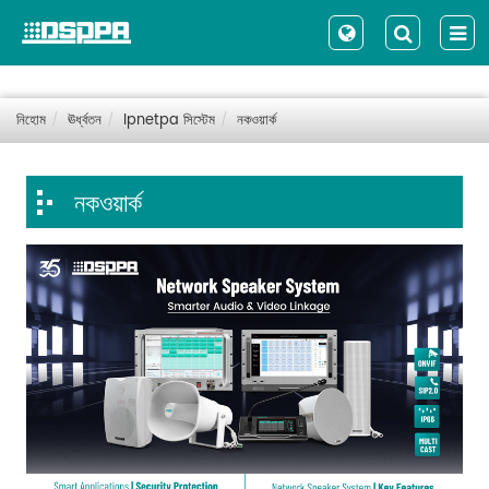
নিহোম
ঊর্ধ্বতন
Ipnetpa সিস্টেম
নকওয়ার্ক
নকওয়ার্ক