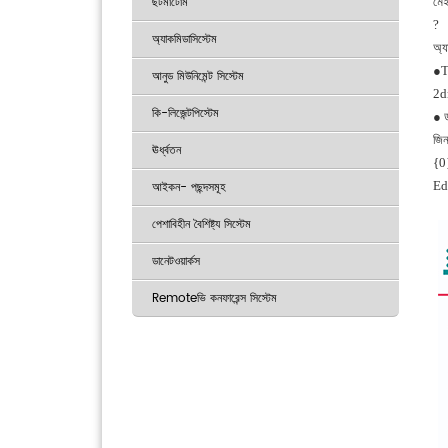
ছর্টমাটোম
মে
?
অ্যাকমিডাসিস্টেম
অ্য
●T
আনুড মিউনিমেন্ট সিস্টেম
2d
কি-লিজেন্টপিস্টেম
● ড
জিন
ঊর্ধ্বতন
{0
আইকন- পছন্দসমূহ
Ed
পেশাবিহীন বৈশিষ্ট্য সিস্টেম
ডানেটওয়ার্কস
Remoteভি কনফারেন্স সিস্টেম