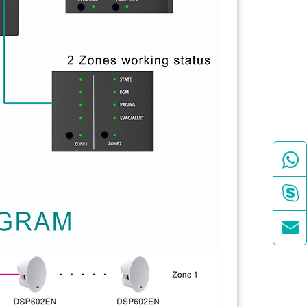


