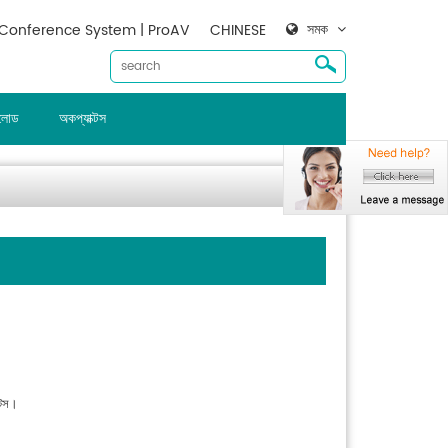
সমক
Conference System | ProAV
CHINESE
ালোড
অকপ্যাক্টস
্টস।