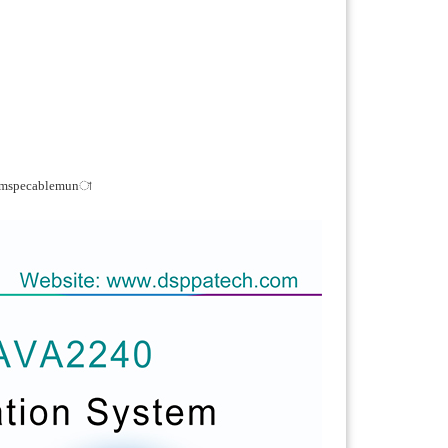
eomspecablemunা