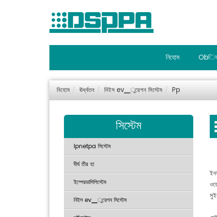
নিহোম
Obিব
নিহোম
ঊর্ধ্বতন
নিইস ev▁ুয়েশন সিস্টেম
Pp
সিস্টেম
Ipnetpa সিস্টেম
দীর্ঘ তীর হা
ইনস
ইম্পেরডাসিপিস্টেম
ওয়
সুই
নিইস ev▁ুয়েশন সিস্টেম