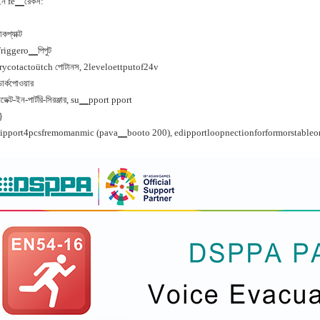
ইন fe▁রেকর্স:
াকপ্যাক্ট
riggero▁পিপুট
rycotactoütch পোটানস, 2leveloettputof24v
ার্কপোওয়ার
ডেক্ট-ইন-পার্টরি-সিরঞ্জার, su▁pport pport
}
ipport4pcsfremomanmic (pava▁booto 200), edipportloopnectionforformorstabl