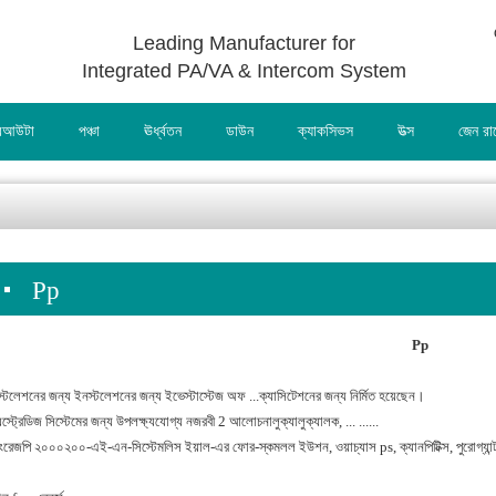
Leading Manufacturer for
Integrated PA/VA & Intercom System
আউটা
পঞ্চা
ঊর্ধ্বতন
ডাউন
ক্যাকসিভস
উত্স
জেন র
Pp
Pp
্টলেশনের জন্য ইনস্টলেশনের জন্য ইভেস্টাস্টেজ অফ ...ক্যাসিটেশনের জন্য নির্মিত হয়েছেন।
েস্ট্রেডিজ সিস্টেমের জন্য উপলক্ষ্যযোগ্য নজরবী 2 আলোচনালুক্যালুক্যালক, ... ......
ংরেজপি ২০০০২০০-এই-এন-সিস্টেমলিস ইয়াল-এর ফোর-স্কমলল ইউশন, ওয়াচ্যাস ps, ক্যানপিটিক্স, পুরোগ্যান