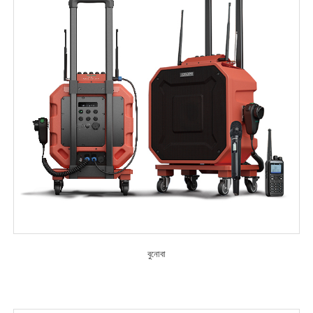
বুনোবা