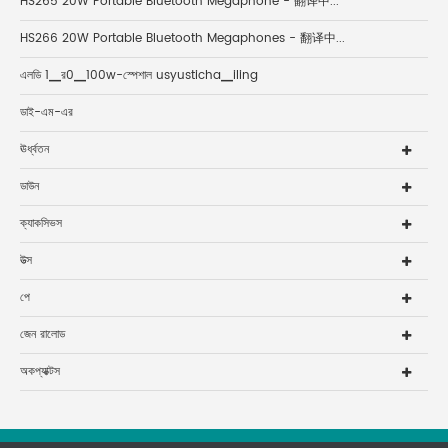
HS265 20W Portable Bluetooth Megaphone - 翻译中...
HS266 20W Portable Bluetooth Megaphones - 翻译中...
এলডি 1▁র0▁100w-স্পেশাল usyusticha▁iling
ডাই-এম-এর
ঊর্ধ্বতন
ডাউন
ক্যাকসিভস
উত্স
পে
জেন রালোড
অকপ্যাক্টস