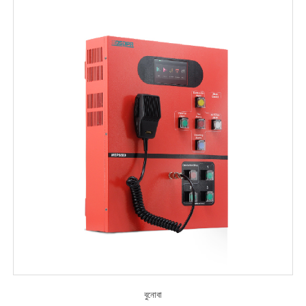
বুনোবা