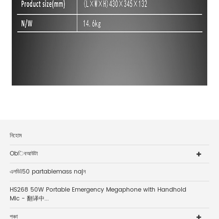
নিহোম
Obিবআউটা
এলডি150 partablemass najন
HS268 50W Portable Emergency Megaphone with Handhold
Mic - 翻译中...
পঞ্চা