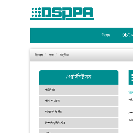
নিহোম
Obিব
নিহোম
পঞ্চা
উইফিক
পোর্সিনটসন
পার্চনিফার
মিনি
-A
পাপা অ্যাকার
আনকর্কসিস্টেম
স্প
আওম
কি-লিজেন্টপিস্টেম