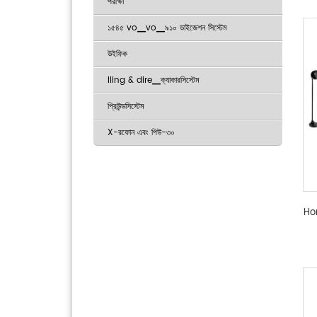
পরীক্ষা
১৫৪৫ vo▁vo▁৯১০ ডাইজেশন সিস্টেম
উইফিক
Iling & dire▁ক্যাকারসিস্টেম
প্রিউন্ডসিস্টেম
X-রফোন এবং পিউ-৩০
Ho