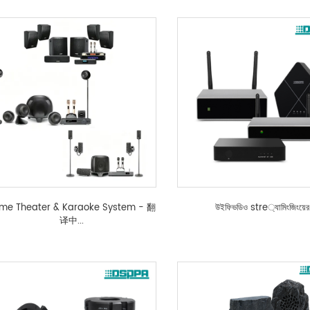
me Theater & Karaoke System - 翻
উইফিভডিও stre্যামিংজিংয়ের
译中...