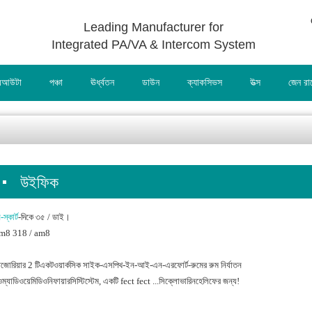
Leading Manufacturer for
Integrated PA/VA & Intercom System
আউটা
পঞ্চা
ঊর্ধ্বতন
ডাউন
ক্যাকসিভস
উত্স
জেন র
উইফিক
-স্কার্ট
-দিকে ৩৫ / ডাই।
m8 318 / am8
েজোরিয়ার 2 টিএকটওয়ার্কসিক সাইক-এসপিথ-ইন-আই-এন-এরফোর্ট-রুমের রুম নির্যাতন
্যাডিওয়েমিডিওনিফায়ারসিস্টিস্টেম, একটি fect fect ...সিক্লোভারিনহেলিফের জন্য!