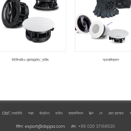
উইফিভডিও amam্যাকিং
অ্যাকমিক্যাল
Obিবআউটা
পঞ্চা
ঊর্ধ্বতন
ডাউন
ক্যাকসিভস
উত্স
পে
জেন রালোড
অ
export@dsppa.com
+86 020 37166520
নিইল:
টেল: