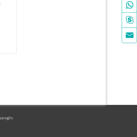



কপ্যাক্টস