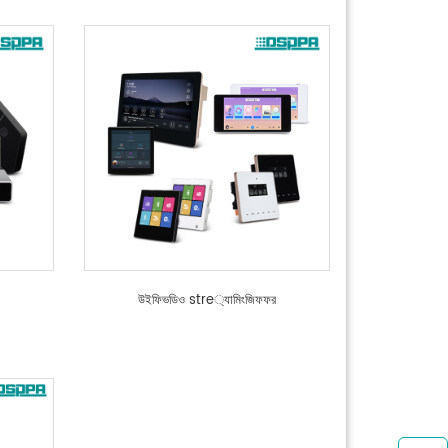
উইফিভডিও stre্যামিংজিফফর