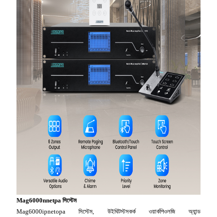
Mag6000nnetpa সিস্টেম
Mag6000ipnetopa সিস্টেম, উইথিটস্টসকর্ক ওয়ার্কপিওলজি অ্যান্ড