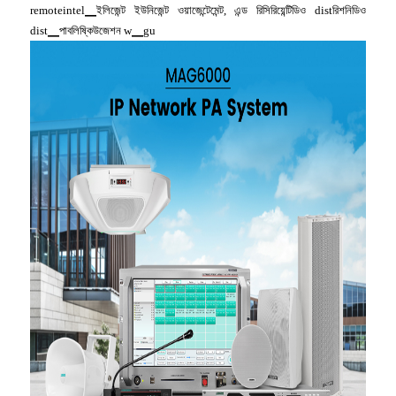
remoteintel▁ইলিজেন্ট ইউনিজেন্ট ওয়াজেন্টেমেন্ট, এন্ড রিসিরিয়েন্টিডিও distরিশনিডিও
dist▁পাবলিষ্কিউজেশন w▁gu