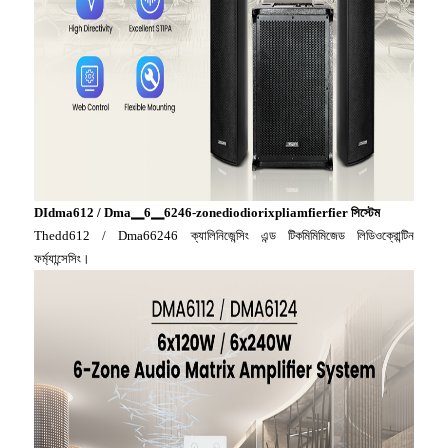
DIdma612 / Dma▁6▁6246-zonediodiorixpliamfierfier সিস্টেম
Thedd612 / Dma66246 ক্যালিনিজেন্সিং এন্ড টিকমিমিমিজেড লিডিওক্রোন্টিন
ফর্ম্যান্সেসিং।