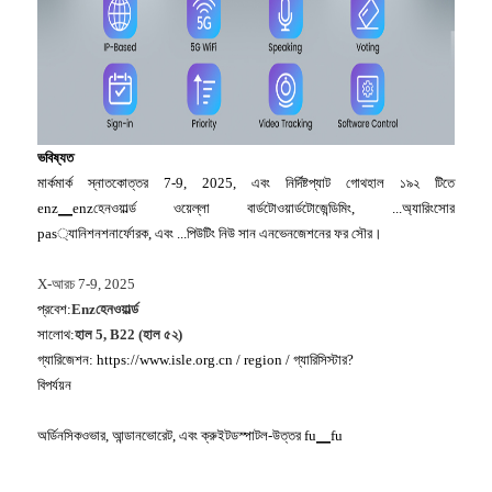
ভবিষ্যত
মার্কমার্ক স্নাতকোত্তর 7-9, 2025, এবং নির্দিষ্টপ্যাট গোথহাল ১৯২ টিতে
enz▁enzহেনওয়ার্ল্ড ওয়েল্লা বার্ডটোওয়ার্ডটোজেন্ডিমিং, ...অ্যারিংসোর
pas্যানিশনশনার্ফোরক, এবং ...পিউটিং নিউ সান এনভেনজেশনের ফর সৌর।
X-আরচ 7-9, 2025
প্রবেশ:
Enzহেনওয়ার্ল্ড
সালোথ:
হাল 5, B22 (হাল ৫২)
গ্যারিজেশন: https://www.isle.org.cn / region / গ্যারিসিস্টার?
বিপর্যয়ন
অর্ডিনসিকওভার, আন্ডানভোরেট, এবং ক্রুইটডস্পাটল-উত্তর fu▁fu