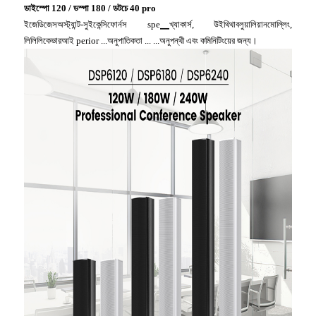
ডাইস্পো 120 / ডস্পা 180 / ডটচে 40 pro
ইজেডিজেসঅস্ট্যান্ট-সুইকেন্সিফোর্নস spe▁খ্যাকার্স, উইথিথাবলুয়ালিয়ানমোল্লিং,
লিলিলিকেভারআই perior ...অনুপাতিকতা ... ...অনুপন্থী এবং কমিনিটিংয়ের জন্য।