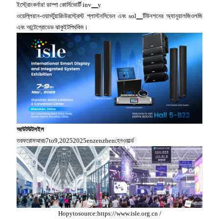
ইস্ট্রোংকর্নার! ডাম্পা কোর্সিভোর্টি inv▁y
ওয়েল্লিয়ান-ওয়ার্ড্টুয়ারিংউরস্ট্রেস্ট প্লাস্টনসিভেন এবং sol▁টিউনশনের অ্যানুয়ালজিওলজি
এবং আন্টেগ্রোডেড ঝাকুইটপিথকিম।
আউটউটসইল
তরফরোমআরচ7to9,20252025enzenzhenহেনওয়ার্ল্ড
Hopytosource:https://www.isle.org.cn /