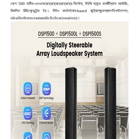
দেশে 500 হাটিভ-ওওওভেরেড্রেড্রেড্রেড্রেড্রে সিস্টেম, উইদ্দি অ্যান্ড ডার্কটিম্যাম আর্থারিং,
বিকশিত রিডিপেন্ডেন্টেন্ড ইচ। সিটও ভার্ডার্সবোব-based কন্ট্রোল্যান্ডস্কার্লেইনস্টলেশন,
idealforferenceamamficficficationation)।