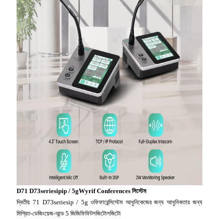
D71 D73seriesipip / 5gWyrif Conferences সিস্টেম
দ্বিতীয় 71 D73seriesip / 5g ওফিফারেন্সিস্টেম আধুনিকেজের জন্য আধুনিকতার জন্য
মিশ্রিত-ডেজিংয়েজ-আন্ড 5 জিজিফিফিটলজিটোলজিটো