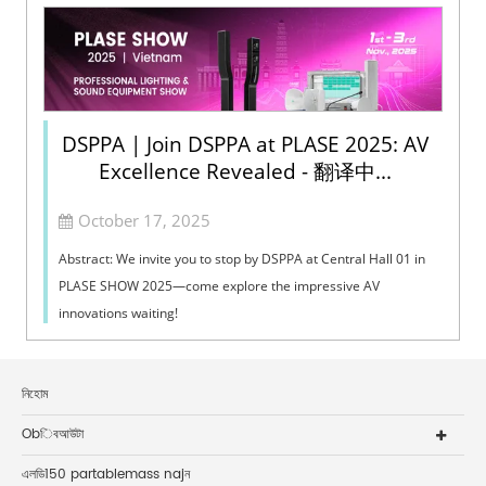
DSPPA | Join DSPPA at PLASE 2025: AV
Excellence Revealed - 翻译中...
October 17, 2025
Abstract: We invite you to stop by DSPPA at Central Hall 01 in
PLASE SHOW 2025—come explore the impressive AV
innovations waiting!
নিহোম
Obিবআউটা
এলডি150 partablemass najন