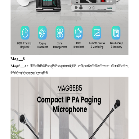
Mag▁6
Mag6▁৫৫ টিভিনসিলিউমিয়ানুমিলিয়ানুয়াল্লাইটলি লাইভেস্টস্টোডিস্টোডাপ্পা স্টকর্কসিস্টেম,
লিউইটআইটসোথো ইপেনসিটি