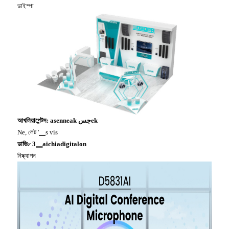
ডাইস্পা
আখলিয়াপেন্টস: asenneak جسek
Ne, লেট '▁s vis
ডাভি৮ 3▁aichiadigitalon
নিষ্ক্যাপন