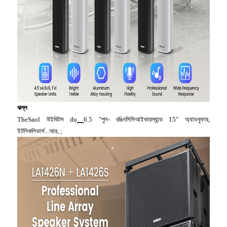
ঝল্ল
TheSaol উইথিটস du▁6.5 "পুল- রঙিনসিসিআইভারস্যান্ড 15" অ্যাডবুফার,
ইটলিকলিভার্স...আর, ;