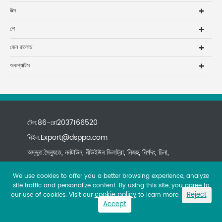
উত্স
পে
জেন রালোড
অকপ্যাক্টস
টেল:86-রো2037166520
নিইল:
Export@dsppa.com
অদ্ভুত:সৈন্যুতে, ননটাউন, নীউইউন ডিলাট্রা, নিজহু, নির্গদং, চিনা,
We use cookies to offer you a better browsing experience, analyze
site traffic and personalize content. By using this site, you agree to
cookie policy
Reject
our use of cookies. Visit our
to learn more.
Accept
Copyright ©
All rights reserved.